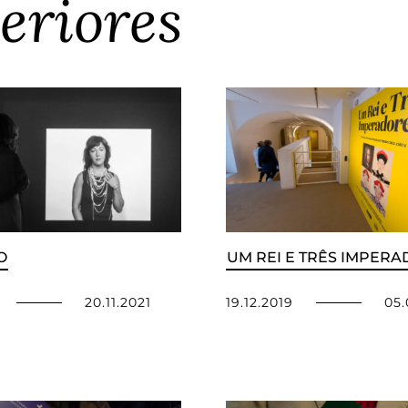
eriores
O
UM REI E TRÊS IMPER
20.11.2021
19.12.2019
05.