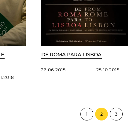
 E
DE ROMA PARA LISBOA
26.06.2015
25.10.2015
11.2018
1
2
3