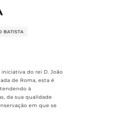
A
O BATISTA
niciativa do rei D. João
rtada de Roma, esta é
 atendendo à
s, da sua qualidade
conservação em que se