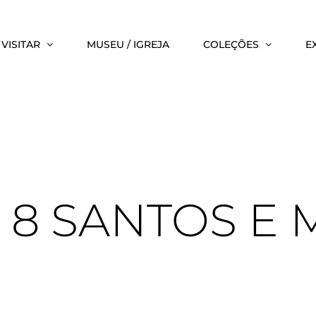
VISITAR
MUSEU / IGREJA
COLEÇÕES
E
, 8 SANTOS E 