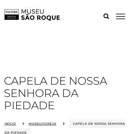
Skip
to
content
CAPELA DE NOSSA
SENHORA DA
PIEDADE
INÍCIO
MUSEU/IGREJA
CAPELA DE NOSSA SENHORA
DA PIEDADE