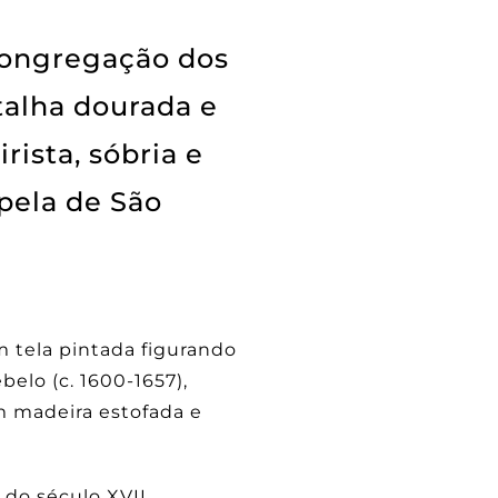
Congregação dos
talha dourada e
ista, sóbria e
pela de São
m tela pintada figurando
belo (c. 1600-1657),
em madeira estofada e
do século XVII,