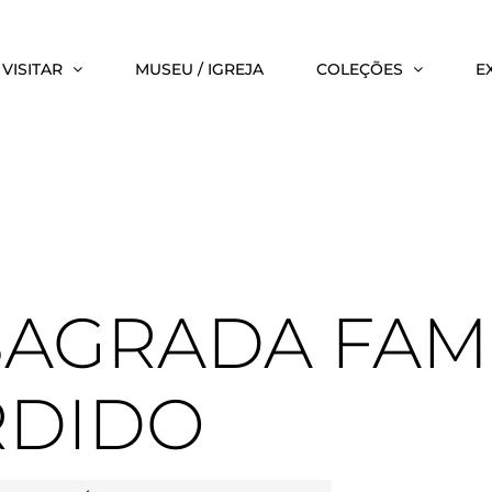
VISITAR
MUSEU / IGREJA
COLEÇÕES
E
SAGRADA FAM
RDIDO