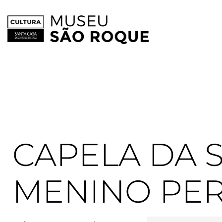
Skip
to
content
CAPELA DA 
MENINO PE